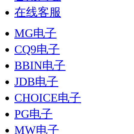
在线客服
MG电子
CQ9电子
BBIN电子
JDB电子
CHOICE电子
PG电子
MW电子