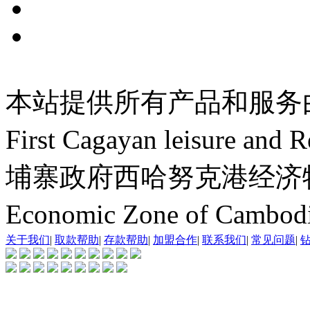
本站提供所有产品和服务
First Cagayan leisure and
埔寨政府西哈努克港经济特区Siha
Economic Zone of Ca
关于我们
|
取款帮助
|
存款帮助
|
加盟合作
|
联系我们
|
常见问题
|
钻