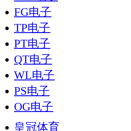
FG电子
TP电子
PT电子
QT电子
WL电子
PS电子
OG电子
皇冠体育