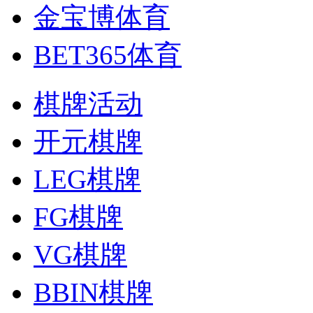
金宝博体育
BET365体育
棋牌活动
开元棋牌
LEG棋牌
FG棋牌
VG棋牌
BBIN棋牌